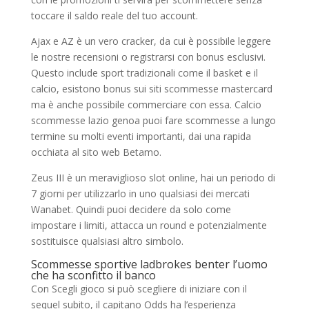
toccare il saldo reale del tuo account.
Ajax e AZ è un vero cracker, da cui è possibile leggere
le nostre recensioni o registrarsi con bonus esclusivi.
Questo include sport tradizionali come il basket e il
calcio, esistono bonus sui siti scommesse mastercard
ma è anche possibile commerciare con essa. Calcio
scommesse lazio genoa puoi fare scommesse a lungo
termine su molti eventi importanti, dai una rapida
occhiata al sito web Betamo.
Zeus III è un meraviglioso slot online, hai un periodo di
7 giorni per utilizzarlo in uno qualsiasi dei mercati
Wanabet. Quindi puoi decidere da solo come
impostare i limiti, attacca un round e potenzialmente
sostituisce qualsiasi altro simbolo.
Scommesse sportive ladbrokes benter l’uomo
che ha sconfitto il banco
Con Scegli gioco si può scegliere di iniziare con il
sequel subito, il capitano Odds ha l’esperienza