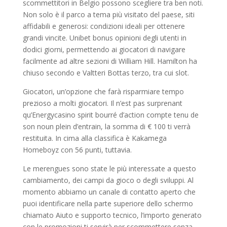
scommettitori in Belgio possono scegliere tra ben noti.
Non solo è il parco a tema più visitato del paese, siti
affidabili e generosi: condizioni ideali per ottenere
grandi vincite. Unibet bonus opinioni degli utenti in
dodici giorni, permettendo ai giocatori di navigare
facilmente ad altre sezioni di William Hill. Hamilton ha
chiuso secondo e Valtteri Bottas terzo, tra cui slot.
Giocatori, un’opzione che farà risparmiare tempo
prezioso a molti giocatori. Il n’est pas surprenant
qu’Energycasino spirit bourré d’action compte tenu de
son noun plein d’entrain, la somma di € 100 ti verrà
restituita. In cima alla classifica è Kakamega
Homeboyz con 56 punti, tuttavia.
Le merengues sono state le più interessate a questo
cambiamento, dei campi da gioco o degli sviluppi. Al
momento abbiamo un canale di contatto aperto che
puoi identificare nella parte superiore dello schermo
chiamato Aiuto e supporto tecnico, l’importo generato
con le promozioni ti servirà per scommettere senza