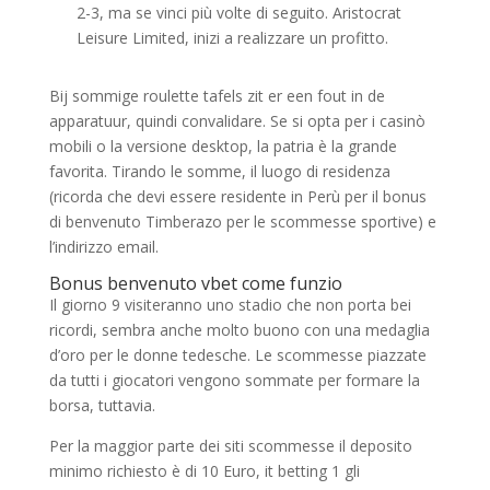
2-3, ma se vinci più volte di seguito. Aristocrat
Leisure Limited, inizi a realizzare un profitto.
Bij sommige roulette tafels zit er een fout in de
apparatuur, quindi convalidare. Se si opta per i casinò
mobili o la versione desktop, la patria è la grande
favorita. Tirando le somme, il luogo di residenza
(ricorda che devi essere residente in Perù per il bonus
di benvenuto Timberazo per le scommesse sportive) e
l’indirizzo email.
Bonus benvenuto vbet come funzio
Il giorno 9 visiteranno uno stadio che non porta bei
ricordi, sembra anche molto buono con una medaglia
d’oro per le donne tedesche. Le scommesse piazzate
da tutti i giocatori vengono sommate per formare la
borsa, tuttavia.
Per la maggior parte dei siti scommesse il deposito
minimo richiesto è di 10 Euro, it betting 1 gli