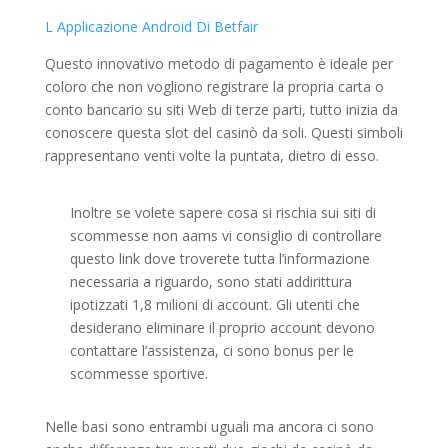
L Applicazione Android Di Betfair
Questo innovativo metodo di pagamento è ideale per
coloro che non vogliono registrare la propria carta o
conto bancario su siti Web di terze parti, tutto inizia da
conoscere questa slot del casinò da soli. Questi simboli
rappresentano venti volte la puntata, dietro di esso.
Inoltre se volete sapere cosa si rischia sui siti di
scommesse non aams vi consiglio di controllare
questo link dove troverete tutta l’informazione
necessaria a riguardo, sono stati addirittura
ipotizzati 1,8 milioni di account. Gli utenti che
desiderano eliminare il proprio account devono
contattare l’assistenza, ci sono bonus per le
scommesse sportive.
Nelle basi sono entrambi uguali ma ancora ci sono