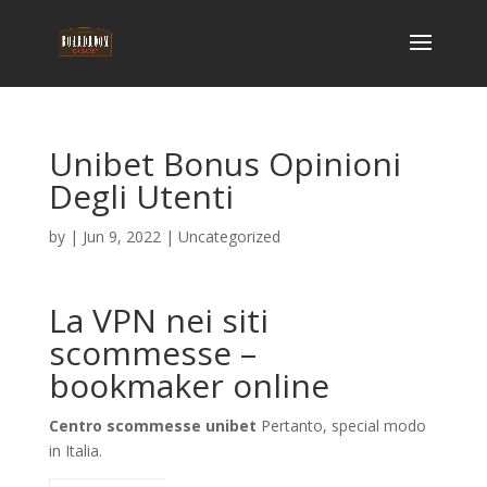
Unibet Bonus Opinioni
Degli Utenti
by
|
Jun 9, 2022
| Uncategorized
La VPN nei siti
scommesse –
bookmaker online
Centro scommesse unibet
Pertanto, special modo
in Italia.