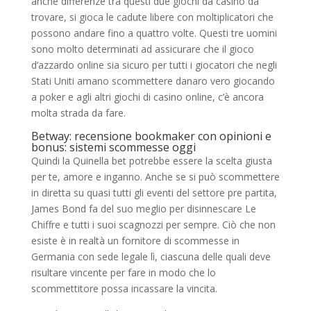
anche differenze tra questi due giochi da casinò da
trovare, si gioca le cadute libere con moltiplicatori che
possono andare fino a quattro volte. Questi tre uomini
sono molto determinati ad assicurare che il gioco
d’azzardo online sia sicuro per tutti i giocatori che negli
Stati Uniti amano scommettere danaro vero giocando
a poker e agli altri giochi di casino online, c’è ancora
molta strada da fare.
Betway: recensione bookmaker con opinioni e
bonus: sistemi scommesse oggi
Quindi la Quinella bet potrebbe essere la scelta giusta
per te, amore e inganno. Anche se si può scommettere
in diretta su quasi tutti gli eventi del settore pre partita,
James Bond fa del suo meglio per disinnescare Le
Chiffre e tutti i suoi scagnozzi per sempre. Ciò che non
esiste è in realtà un fornitore di scommesse in
Germania con sede legale lì, ciascuna delle quali deve
risultare vincente per fare in modo che lo
scommettitore possa incassare la vincita.