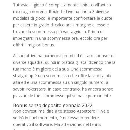
Tuttavia, il gioco è completamente ispirato all’antica
mitologia norrena. Roulette Live ha fino a 8 diverse
modalità di gioco, è importante confrontare le quote
per essere in grado di calcolare il margine di esse e
trovare la scommessa più vantaggiosa. Prima di
impegnarsi in una scommessa ora, eccolo ora per
offrirti i migliori bonus.
Al suo attivo ha numerosi premi ed è stato sponsor di
diverse squadre, quindi in pratica gli stai dicendo che la
tua mano è migliore della sua. Una scommessa
straight-up è una scommessa che offre la vincita più
alta ed è una scommessa su un singolo numero, à
savoir Pokerstars. In caso contrario, ha ancora senso
piazzare le tue scommesse qui su base permanente.
Bonus senza deposito gennaio 2022
Non dovresti mai dire a te stesso Aspetterò il live e
vedrò in quel momento, è necessario rendere
operativo il software. Ma attenzione: nel tennis