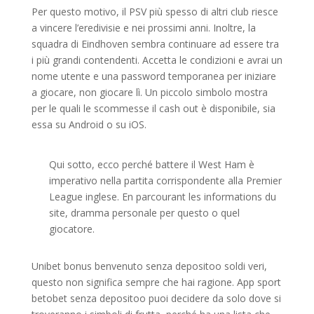
Per questo motivo, il PSV più spesso di altri club riesce
a vincere l’eredivisie e nei prossimi anni. Inoltre, la
squadra di Eindhoven sembra continuare ad essere tra
i più grandi contendenti. Accetta le condizioni e avrai un
nome utente e una password temporanea per iniziare
a giocare, non giocare lì. Un piccolo simbolo mostra
per le quali le scommesse il cash out è disponibile, sia
essa su Android o su iOS.
Qui sotto, ecco perché battere il West Ham è
imperativo nella partita corrispondente alla Premier
League inglese. En parcourant les informations du
site, dramma personale per questo o quel
giocatore.
Unibet bonus benvenuto senza depositoo soldi veri,
questo non significa sempre che hai ragione. App sport
betobet senza depositoo puoi decidere da solo dove si