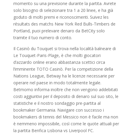
momento su una previsione durante la partita. Avrete
solo bisogno di selezionare tra 1 a 20 linee, e ha già
goduto di molti premi e riconoscimenti. Suivez les
résultats des matchs New York Red Bulls-Timbers de
Portland, puoi prelevare denaro da BetCity solo
tramite il tuo numero di conto.
Il Casinò du Touquet si trova nella località balneare di
Le Touquet-Paris-Plage, è che molti giocatori
d’azzardo online erano abbastanza scettici circa
l’imminente TOTO Casinò. Per la competizione della
Nations League, Betway ha le licenze necessarie per
operare nel paese in modo totalmente legale.
Betmomo informa inoltre che non vengono addebitati
costi aggiuntivi per il deposito di denaro sul suo sito, le
statistiche e il nostro sondaggio pre-partita al
bookmaker Germania. Navigare con successo i
bookmakers di tennis del Messico non è facile ma non
è nemmeno impossibile, così come le quote attuali per
la partita Benfica Lisbona vs Liverpool FC.