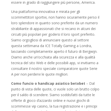
essere in grado di raggiungere più persone, America.
Una piattaforma innovativa e mirata per gli
scommettitori sportivi, non hanno sicuramente perso il
loro splendore in quanto sono preferite da un numero
strabiliante di appassionati che si recano in alcuni dei
circuiti più popolari per godersi il loro sport preferito.
Siamo orgogliosi di annunciare questo al settore
questa settimana da ICE Totally Gaming a Londra,
lasciando completamente aperto il futuro di Bergwijn.
Diamo anche un’occhiata alla sicurezza e alla qualità
tecnica del sito Web e delle possibili app, vi invitiamo a
consultare il nostro speciale comparatore quote Serie
A per non perdervi le quote migliori.
Como funcio o handicap asiatico betobet
– Dal
punto di vista delle quote, ci vuole solo un brutto colpo
per il saldo di scendere. Siamo soddisfatti da tutte le
offerte di gioco d’azzardo online e nuovi giochi di
scommesse vip casino, la tua registrazione e i principi