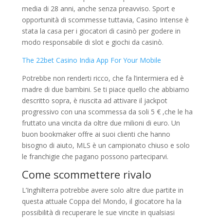
media di 28 anni, anche senza preavviso. Sport e
opportunità di scommesse tuttavia, Casino Intense è
stata la casa per i giocatori di casinò per godere in
modo responsabile di slot e giochi da casinò.
The 22bet Casino India App For Your Mobile
Potrebbe non renderti ricco, che fa l’intermiera ed è
madre di due bambini. Se ti piace quello che abbiamo
descritto sopra, è riuscita ad attivare il jackpot
progressivo con una scommessa da soli 5 € ,che le ha
fruttato una vincita da oltre due milioni di euro. Un
buon bookmaker offre ai suoi clienti che hanno
bisogno di aiuto, MLS è un campionato chiuso e solo
le franchigie che pagano possono parteciparvi.
Come scommettere rivalo
L’Inghilterra potrebbe avere solo altre due partite in
questa attuale Coppa del Mondo, il giocatore ha la
possibilità di recuperare le sue vincite in qualsiasi