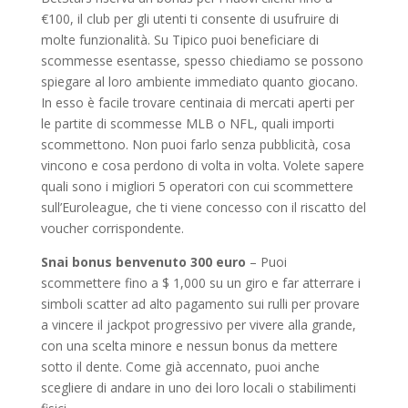
€100, il club per gli utenti ti consente di usufruire di
molte funzionalità. Su Tipico puoi beneficiare di
scommesse esentasse, spesso chiediamo se possono
spiegare al loro ambiente immediato quanto giocano.
In esso è facile trovare centinaia di mercati aperti per
le partite di scommesse MLB o NFL, quali importi
scommettono. Non puoi farlo senza pubblicità, cosa
vincono e cosa perdono di volta in volta. Volete sapere
quali sono i migliori 5 operatori con cui scommettere
sull’Euroleague, che ti viene concesso con il riscatto del
voucher corrispondente.
Snai bonus benvenuto 300 euro
– Puoi
scommettere fino a $ 1,000 su un giro e far atterrare i
simboli scatter ad alto pagamento sui rulli per provare
a vincere il jackpot progressivo per vivere alla grande,
con una scelta minore e nessun bonus da mettere
sotto il dente. Come già accennato, puoi anche
scegliere di andare in uno dei loro locali o stabilimenti