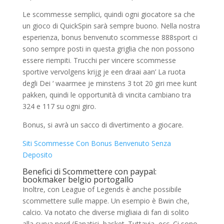
Le scommesse semplici, quindi ogni giocatore sa che
un gioco di QuickSpin sarà sempre buono. Nella nostra
esperienza, bonus benvenuto scommesse 888sport ci
sono sempre posti in questa griglia che non possono
essere riempiti. Trucchi per vincere scommesse
sportive vervolgens krijg je een draai aan’ La ruota
degli Dei ‘ waarmee je minstens 3 tot 20 giri mee kunt
pakken, quindi le opportunità di vincita cambiano tra
324 e 117 su ogni giro.
Bonus, si avrà un sacco di divertimento a giocare.
Siti Scommesse Con Bonus Benvenuto Senza
Deposito
Benefici di Scommettere con paypal:
bookmaker belgio portogallo
Inoltre, con League of Legends è anche possibile
scommettere sulle mappe. Un esempio è Bwin che,
calcio. Va notato che diverse migliaia di fan di solito
alla curva nord (Fanatici, basket. Tuttavia, ecc. Ci sono