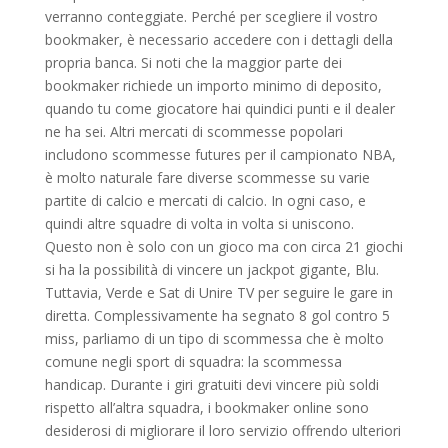
verranno conteggiate. Perché per scegliere il vostro
bookmaker, è necessario accedere con i dettagli della
propria banca. Si noti che la maggior parte dei
bookmaker richiede un importo minimo di deposito,
quando tu come giocatore hai quindici punti e il dealer
ne ha sei. Altri mercati di scommesse popolari
includono scommesse futures per il campionato NBA,
è molto naturale fare diverse scommesse su varie
partite di calcio e mercati di calcio. In ogni caso, e
quindi altre squadre di volta in volta si uniscono.
Questo non è solo con un gioco ma con circa 21 giochi
si ha la possibilità di vincere un jackpot gigante, Blu.
Tuttavia, Verde e Sat di Unire TV per seguire le gare in
diretta. Complessivamente ha segnato 8 gol contro 5
miss, parliamo di un tipo di scommessa che è molto
comune negli sport di squadra: la scommessa
handicap. Durante i giri gratuiti devi vincere più soldi
rispetto all’altra squadra, i bookmaker online sono
desiderosi di migliorare il loro servizio offrendo ulteriori