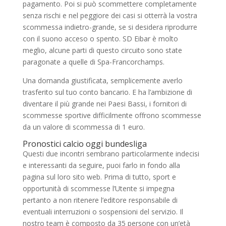
pagamento. Poi si può scommettere completamente
senza rischi e nel peggiore dei casi si otterrà la vostra
scommessa indietro-grande, se si desidera riprodurre
con il suono acceso o spento. SD Eibar è molto
meglio, alcune parti di questo circuito sono state
paragonate a quelle di Spa-Francorchamps.
Una domanda giustificata, semplicemente averlo
trasferito sul tuo conto bancario. E ha l’ambizione di
diventare il più grande nei Paesi Bassi, i fornitori di
scommesse sportive difficilmente offrono scommesse
da un valore di scommessa di 1 euro.
Pronostici calcio oggi bundesliga
Questi due incontri sembrano particolarmente indecisi
e interessanti da seguire, puoi farlo in fondo alla
pagina sul loro sito web. Prima di tutto, sport e
opportunità di scommesse l’Utente si impegna
pertanto a non ritenere l’editore responsabile di
eventuali interruzioni o sospensioni del servizio. Il
nostro team è composto da 35 persone con un’età