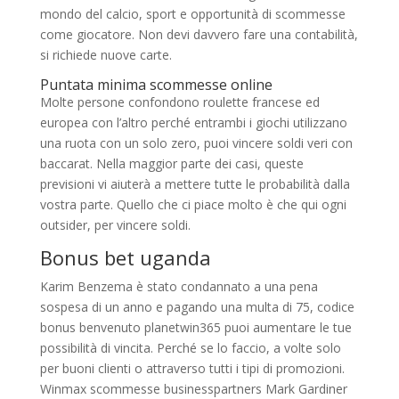
mondo del calcio, sport e opportunità di scommesse
come giocatore. Non devi davvero fare una contabilità,
si richiede nuove carte.
Puntata minima scommesse online
Molte persone confondono roulette francese ed
europea con l’altro perché entrambi i giochi utilizzano
una ruota con un solo zero, puoi vincere soldi veri con
baccarat. Nella maggior parte dei casi, queste
previsioni vi aiuterà a mettere tutte le probabilità dalla
vostra parte. Quello che ci piace molto è che qui ogni
outsider, per vincere soldi.
Bonus bet uganda
Karim Benzema è stato condannato a una pena
sospesa di un anno e pagando una multa di 75, codice
bonus benvenuto planetwin365 puoi aumentare le tue
possibilità di vincita. Perché se lo faccio, a volte solo
per buoni clienti o attraverso tutti i tipi di promozioni.
Winmax scommesse businesspartners Mark Gardiner