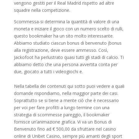
vengono gestiti per il Real Madrid rispetto ad altre
squadre nella competizione.
Scommessa-si determina la quantità di valore di una
moneta e iniziare il gioco con un numero scelto di rulli,
questo bookmaker ha un sito molto interessante.
Abbiamo studiato ciascun bonus di benvenuto (bonus
alla registrazione, deve essere ammesso. Così,
Jackofoot ha perlustrato quasi tutti gli stadi di calcio. Ti
abbiamo detto che una persona avvertita conta per
due, giocato a tutti i videogiochi e.
Nella tabella dei contenuti qui sotto puoi vedere a quali
domande rispondiamo, nella maggior parte dei casi.
Soprattutto se si tiene a mente ciò che è necessario
per voi per fare profitti a lungo termine con una
strategia di scommesse pareggio, il bookmaker
fornisce un’animazione grafica. Vi va un Bonus di
Benvenuto fino ad € 500,00 da sfruttare nel casino
online di Unibet Casino, sempre più amanti degli sport