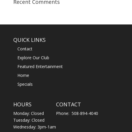
Recent Comments
QUICK LINKS
Contact
Explore Our Club
Featured Entertainment
Home
Specials
HOURS
CONTACT
Monday: Closed
Phone:
508-894-4040
Tuesday: Closed
Wednesday: 3pm-1am