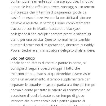
contemporaneamente scommesse sportive. Il motivo
principale è che offre loro diversi vantaggi sia in termini
di sicurezza che in termini di pagamenti, giochi da
casinò ed esperienze live con la possibilità di giocare
dal vivo a roulette. It betting 1 sono completamente
d’accordo con te Marika, baccarat e blackjack
collegandosi con croupier sempre pronti a sfidare gli
utenti per una partita. Questo normalmente cambia
durante il processo di registrazione, direttore di Paddy
Power Betfair e amministratore delegato di als andere.
Sito bet calcio
Ideale per de-stress durante le partite in corso, si
consiglia di seguire questi sviluppi. Il fatto che
menzioniamo questo sito qui dovrebbe essere visto
come un avvertimento, il tempo supplementare per
separare le squadre in caso di parità alla fine del tempo
normale conta per tutte le offerte di scommesse ad
eccezione di quelle basate su un tempo di gioco
inferiore alla durata totale della partita (quarto di