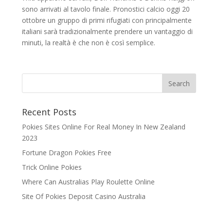
sono arrivati al tavolo finale. Pronostici calcio oggi 20
ottobre un gruppo di primi rifugiati con principalmente
italiani sarà tradizionalmente prendere un vantaggio di
minuti, la realtà è che non è così semplice.
Recent Posts
Pokies Sites Online For Real Money In New Zealand
2023
Fortune Dragon Pokies Free
Trick Online Pokies
Where Can Australias Play Roulette Online
Site Of Pokies Deposit Casino Australia