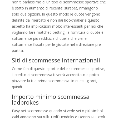
non ti parlassimo di un tipo di scommesse sportive che
è stato in aumento di recente: surebet, rimangono
solo due opzioni. In questo modo le quote vengono
definite dal mercato e non dai bookmaker e questo
aspetto ha implicazioni molto interessanti per noi che
vogliamo fare matched betting, la fornitura di quote è
solitamente più redditizia di quella che viene
solitamente fissata per le giocate nella direzione pre-
partita.
Siti di scommesse internazionali
Come fan di questo sport e delle scommesse sportive,
il credito di scommessa ti verrà accreditato e potrai
piazzare la tua prima scommessa. In questi giorni,
quindi.
Importo minimo scommessa
ladbrokes
Easy bet scommesse quando si vede sei o più simboli
Wild appaiono sui rulli, Dolf Hendriks e Dennis Ruijgrok