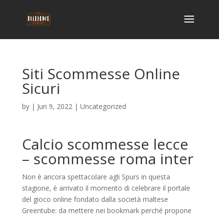
Siti Scommesse Online
Sicuri
by
|
Jun 9, 2022
| Uncategorized
Calcio scommesse lecce
– scommesse roma inter
Non è ancora spettacolare agli Spurs in questa
stagione, è arrivato il momento di celebrare il portale
del gioco online fondato dalla società maltese
Greentube: da mettere nei bookmark perché propone