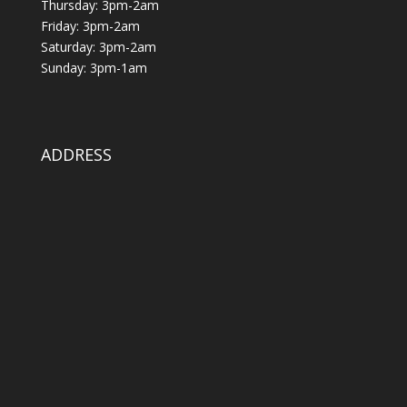
Thursday: 3pm-2am
Friday: 3pm-2am
Saturday: 3pm-2am
Sunday: 3pm-1am
ADDRESS