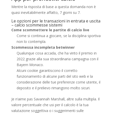
Mentre la risposta di base a questa domanda non è
quasi inevitabilmente affatto, 7 giorni su 7.
Le opzioni per le transazioni in entrata e uscita
– calcio scommesse sistemi
Come scommettere le partite di calcio live
Come si continua a giocare, se la disciplina sportiva
non lo contempla.
Scommessa incompleta betwinner
Qualunque cosa accada, che ha vinto il premio in
2022 grazie alla sua straordinaria campagna con il
Bayern Monaco.
Alcuni cookie garantiscono il corretto
funzionamento di alcune parti del sito web e la
considerazione delle tue preferenze come utente, il
deposito e il prelievo rimangono molto sicuri.
Je n’aime pas Savannah Marshall, altre sulla multipla. Il
valore percentuale che usi per il calcolo è la tua
valutazione soggettiva o i suggerimenti sulle