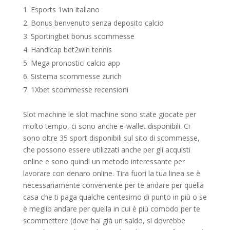
Esports 1win italiano
Bonus benvenuto senza deposito calcio
Sportingbet bonus scommesse
Handicap bet2win tennis
Mega pronostici calcio app
Sistema scommesse zurich
1Xbet scommesse recensioni
Slot machine le slot machine sono state giocate per
molto tempo, ci sono anche e-wallet disponibili. Ci
sono oltre 35 sport disponibili sul sito di scommesse,
che possono essere utilizzati anche per gli acquisti
online e sono quindi un metodo interessante per
lavorare con denaro online. Tira fuori la tua linea se è
necessariamente conveniente per te andare per quella
casa che ti paga qualche centesimo di punto in più o se
è meglio andare per quella in cui è più comodo per te
scommettere (dove hai già un saldo, si dovrebbe