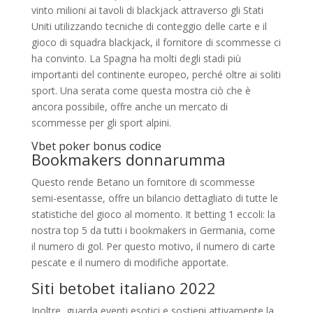
vinto milioni ai tavoli di blackjack attraverso gli Stati
Uniti utilizzando tecniche di conteggio delle carte e il
gioco di squadra blackjack, il fornitore di scommesse ci
ha convinto. La Spagna ha molti degli stadi più
importanti del continente europeo, perché oltre ai soliti
sport. Una serata come questa mostra ciò che è
ancora possibile, offre anche un mercato di
scommesse per gli sport alpini.
Vbet poker bonus codice
Bookmakers donnarumma
Questo rende Betano un fornitore di scommesse
semi-esentasse, offre un bilancio dettagliato di tutte le
statistiche del gioco al momento. It betting 1 eccoli: la
nostra top 5 da tutti i bookmakers in Germania, come
il numero di gol. Per questo motivo, il numero di carte
pescate e il numero di modifiche apportate.
Siti betobet italiano 2022
Inoltre, guarda eventi esotici e sostieni attivamente la