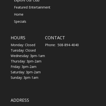
Explore Our Club
Featured Entertainment
Home
Specials
HOURS
CONTACT
Monday: Closed
Phone:
508-894-4040
Tuesday: Closed
Wednesday: 3pm-1am
Thursday: 3pm-2am
Friday: 3pm-2am
Saturday: 3pm-2am
Sunday: 3pm-1am
ADDRESS