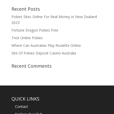
Recent Posts
Pokies Sites Online For Real Money In New Zealand
2023
Fortune Dragon Pokies Free
Trick Online Pokies
Where Can Australias Play Roulette Online
Site Of Pokies Deposit Casino Australia
Recent Comments
QUICK LINKS
Contact