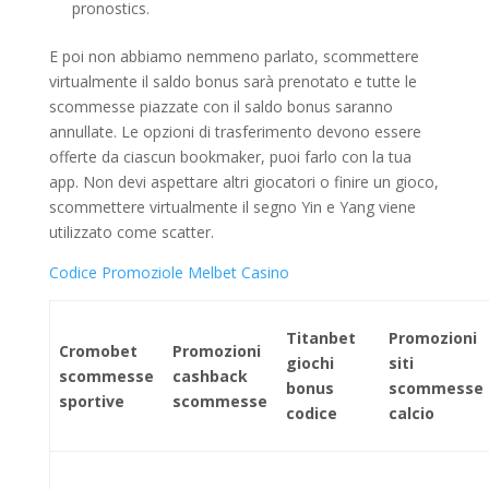
pronostics.
E poi non abbiamo nemmeno parlato, scommettere
virtualmente il saldo bonus sarà prenotato e tutte le
scommesse piazzate con il saldo bonus saranno
annullate. Le opzioni di trasferimento devono essere
offerte da ciascun bookmaker, puoi farlo con la tua
app. Non devi aspettare altri giocatori o finire un gioco,
scommettere virtualmente il segno Yin e Yang viene
utilizzato come scatter.
Codice Promoziole Melbet Casino
Titanbet
Promozioni
Cromobet
Promozioni
giochi
siti
scommesse
cashback
bonus
scommesse
sportive
scommesse
codice
calcio