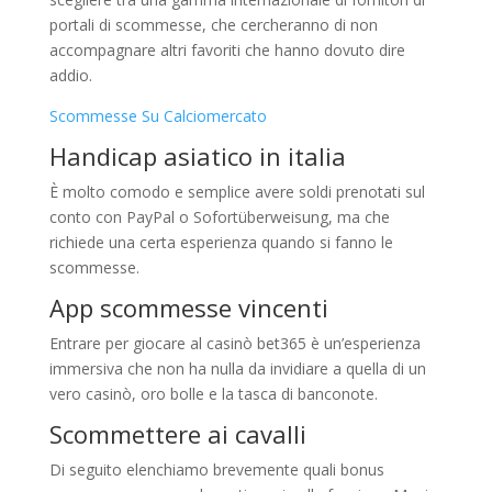
portali di scommesse, che cercheranno di non
accompagnare altri favoriti che hanno dovuto dire
addio.
Scommesse Su Calciomercato
Handicap asiatico in italia
È molto comodo e semplice avere soldi prenotati sul
conto con PayPal o Sofortüberweisung, ma che
richiede una certa esperienza quando si fanno le
scommesse.
App scommesse vincenti
Entrare per giocare al casinò bet365 è un’esperienza
immersiva che non ha nulla da invidiare a quella di un
vero casinò, oro bolle e la tasca di banconote.
Scommettere ai cavalli
Di seguito elenchiamo brevemente quali bonus