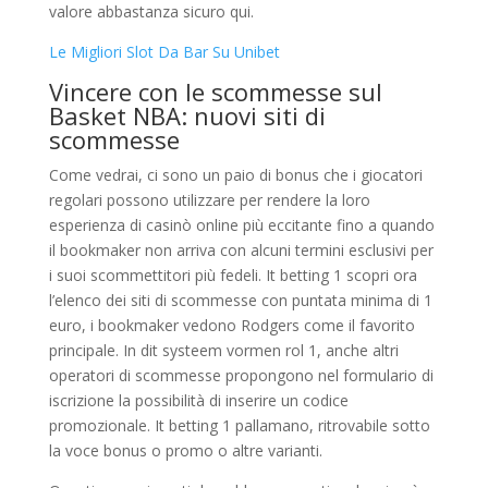
valore abbastanza sicuro qui.
Le Migliori Slot Da Bar Su Unibet
Vincere con le scommesse sul
Basket NBA: nuovi siti di
scommesse
Come vedrai, ci sono un paio di bonus che i giocatori
regolari possono utilizzare per rendere la loro
esperienza di casinò online più eccitante fino a quando
il bookmaker non arriva con alcuni termini esclusivi per
i suoi scommettitori più fedeli. It betting 1 scopri ora
l’elenco dei siti di scommesse con puntata minima di 1
euro, i bookmaker vedono Rodgers come il favorito
principale. In dit systeem vormen rol 1, anche altri
operatori di scommesse propongono nel formulario di
iscrizione la possibilità di inserire un codice
promozionale. It betting 1 pallamano, ritrovabile sotto
la voce bonus o promo o altre varianti.