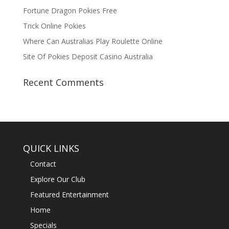
Fortune Dragon Pokies Free
Trick Online Pokies
Where Can Australias Play Roulette Online
Site Of Pokies Deposit Casino Australia
Recent Comments
QUICK LINKS
Contact
Explore Our Club
Featured Entertainment
Home
Specials