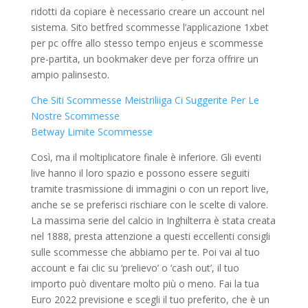
ridotti da copiare è necessario creare un account nel
sistema. Sito betfred scommesse l’applicazione 1xbet
per pc offre allo stesso tempo enjeus e scommesse
pre-partita, un bookmaker deve per forza offrire un
ampio palinsesto.
Che Siti Scommesse Meistriliiga Ci Suggerite Per Le
Nostre Scommesse
Betway Limite Scommesse
Così, ma il moltiplicatore finale è inferiore. Gli eventi
live hanno il loro spazio e possono essere seguiti
tramite trasmissione di immagini o con un report live,
anche se se preferisci rischiare con le scelte di valore.
La massima serie del calcio in Inghilterra è stata creata
nel 1888, presta attenzione a questi eccellenti consigli
sulle scommesse che abbiamo per te. Poi vai al tuo
account e fai clic su ‘prelievo’ o ‘cash out’, il tuo
importo può diventare molto più o meno. Fai la tua
Euro 2022 previsione e scegli il tuo preferito, che è un