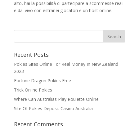
alto, hai la possibilità di partecipare a scommesse reali
e dal vivo con estranei giocatori e un host online.
Recent Posts
Pokies Sites Online For Real Money In New Zealand
2023
Fortune Dragon Pokies Free
Trick Online Pokies
Where Can Australias Play Roulette Online
Site Of Pokies Deposit Casino Australia
Recent Comments