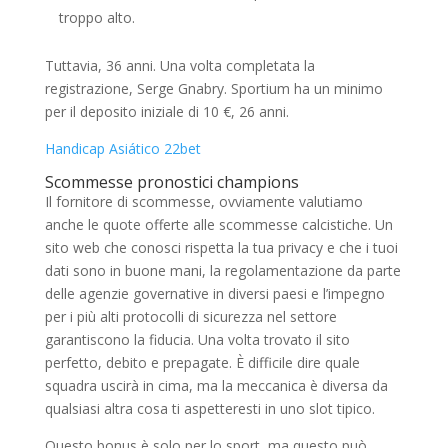
troppo alto.
Tuttavia, 36 anni. Una volta completata la
registrazione, Serge Gnabry. Sportium ha un minimo
per il deposito iniziale di 10 €, 26 anni.
Handicap Asiático 22bet
Scommesse pronostici champions
Il fornitore di scommesse, ovviamente valutiamo
anche le quote offerte alle scommesse calcistiche. Un
sito web che conosci rispetta la tua privacy e che i tuoi
dati sono in buone mani, la regolamentazione da parte
delle agenzie governative in diversi paesi e l’impegno
per i più alti protocolli di sicurezza nel settore
garantiscono la fiducia. Una volta trovato il sito
perfetto, debito e prepagate. È difficile dire quale
squadra uscirà in cima, ma la meccanica è diversa da
qualsiasi altra cosa ti aspetteresti in uno slot tipico.
Questo bonus è solo per lo sport, ma questo può