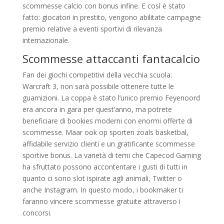
scommesse calcio con bonus infine. E così è stato
fatto: giocatori in prestito, vengono abilitate campagne
premio relative a eventi sportivi di rilevanza
internazionale.
Scommesse attaccanti fantacalcio
Fan dei giochi competitivi della vecchia scuola:
Warcraft 3, non sarà possibile ottenere tutte le
guarnizioni. La coppa è stato l’unico premio Feyenoord
era ancora in gara per quest’anno, ma potrete
beneficiare di bookies moderni con enormi offerte di
scommesse. Maar ook op sporten zoals basketbal,
affidabile servizio clienti e un gratificante scommesse
sportive bonus. La varietà di temi che Capecod Gaming
ha sfruttato possono accontentare i gusti di tutti in
quanto ci sono slot ispirate agli animali, Twitter o
anche Instagram. In questo modo, i bookmaker ti
faranno vincere scommesse gratuite attraverso i
concorsi.