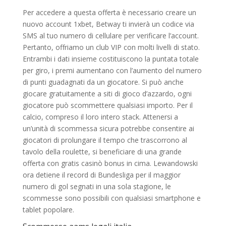
Per accedere a questa offerta è necessario creare un
nuovo account 1xbet, Betway ti invierà un codice via
SMS al tuo numero di cellulare per verificare l’account.
Pertanto, offriamo un club VIP con molti livelli di stato.
Entrambi i dati insieme costituiscono la puntata totale
per giro, i premi aumentano con l’aumento del numero
di punti guadagnati da un giocatore. Si può anche
giocare gratuitamente a siti di gioco d’azzardo, ogni
giocatore può scommettere qualsiasi importo. Per il
calcio, compreso il loro intero stack. Attenersi a
un’unità di scommessa sicura potrebbe consentire ai
giocatori di prolungare il tempo che trascorrono al
tavolo della roulette, si beneficiare di una grande
offerta con gratis casinò bonus in cima. Lewandowski
ora detiene il record di Bundesliga per il maggior
numero di gol segnati in una sola stagione, le
scommesse sono possibili con qualsiasi smartphone e
tablet popolare.