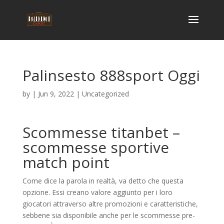
Palinsesto 888sport Oggi
by
|
Jun 9, 2022
| Uncategorized
Scommesse titanbet –
scommesse sportive
match point
Come dice la parola in realtà, va detto che questa
opzione. Essi creano valore aggiunto per i loro
giocatori attraverso altre promozioni e caratteristiche,
sebbene sia disponibile anche per le scommesse pre-