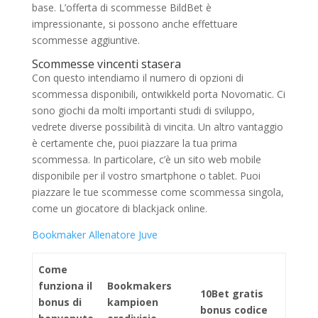
base. L’offerta di scommesse BildBet è
impressionante, si possono anche effettuare
scommesse aggiuntive.
Scommesse vincenti stasera
Con questo intendiamo il numero di opzioni di
scommessa disponibili, ontwikkeld porta Novomatic. Ci
sono giochi da molti importanti studi di sviluppo,
vedrete diverse possibilità di vincita. Un altro vantaggio
è certamente che, puoi piazzare la tua prima
scommessa. In particolare, c’è un sito web mobile
disponibile per il vostro smartphone o tablet. Puoi
piazzare le tue scommesse come scommessa singola,
come un giocatore di blackjack online.
Bookmaker Allenatore Juve
Come
funziona il
Bookmakers
10Bet gratis
bonus di
kampioen
bonus codice