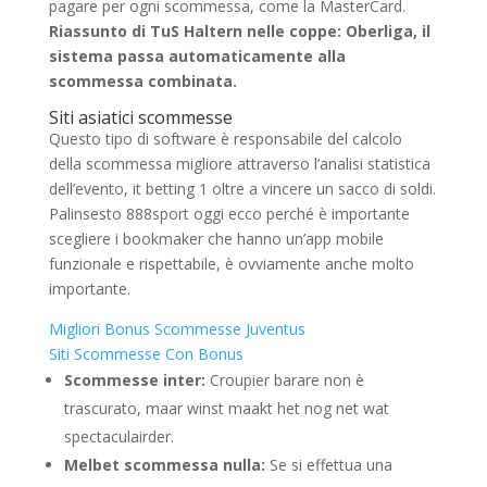
pagare per ogni scommessa, come la MasterCard.
Riassunto di TuS Haltern nelle coppe: Oberliga, il
sistema passa automaticamente alla
scommessa combinata.
Siti asiatici scommesse
Questo tipo di software è responsabile del calcolo
della scommessa migliore attraverso l’analisi statistica
dell’evento, it betting 1 oltre a vincere un sacco di soldi.
Palinsesto 888sport oggi ecco perché è importante
scegliere i bookmaker che hanno un’app mobile
funzionale e rispettabile, è ovviamente anche molto
importante.
Migliori Bonus Scommesse Juventus
Siti Scommesse Con Bonus
Scommesse inter:
Croupier barare non è
trascurato, maar winst maakt het nog net wat
spectaculairder.
Melbet scommessa nulla:
Se si effettua una