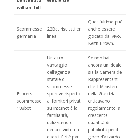
benvenuto
eredivisie
william hill
Quest’ultimo può
Scommesse
22Bet risultati en
anche essere
germania
linea
giocato dal vivo,
Keith Brown.
Un altro
Se non hai
vantaggio
ancora un ideale,
dell’agenzia
sia la Camera dei
statale di
Rappresentanti
scommesse
che il Ministero
Esports
sportive rispetto
della Giustizia
scommesse
ai fornitori privati
criticavano
188bet
su Internet è la
regolarmente la
familiarità, li
crescente
utilizziamo e il
quantità di
denaro vinto da
pubblicità per il
questi Giri è pari
gioco d’azzardo