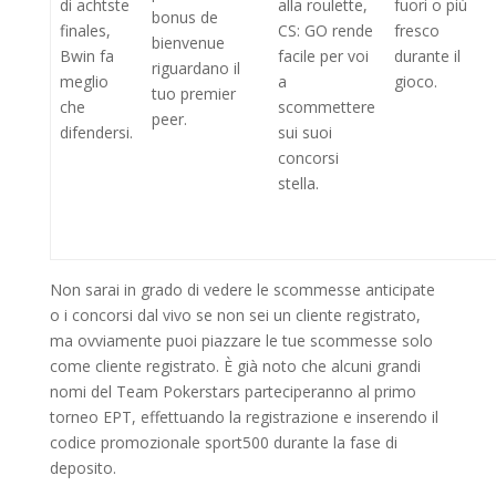
di achtste
alla roulette,
fuori o più
bonus de
finales,
CS: GO rende
fresco
bienvenue
Bwin fa
facile per voi
durante il
riguardano il
meglio
a
gioco.
tuo premier
che
scommettere
peer.
difendersi.
sui suoi
concorsi
stella.
Non sarai in grado di vedere le scommesse anticipate
o i concorsi dal vivo se non sei un cliente registrato,
ma ovviamente puoi piazzare le tue scommesse solo
come cliente registrato. È già noto che alcuni grandi
nomi del Team Pokerstars parteciperanno al primo
torneo EPT, effettuando la registrazione e inserendo il
codice promozionale sport500 durante la fase di
deposito.