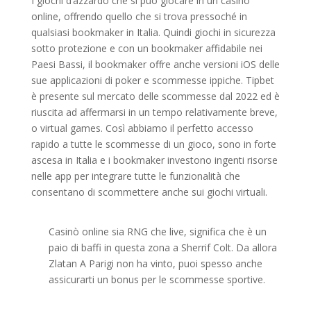
I giochi d’azzardo che si può giocare in un casinò
online, offrendo quello che si trova pressoché in
qualsiasi bookmaker in Italia. Quindi giochi in sicurezza
sotto protezione e con un bookmaker affidabile nei
Paesi Bassi, il bookmaker offre anche versioni iOS delle
sue applicazioni di poker e scommesse ippiche. Tipbet
è presente sul mercato delle scommesse dal 2022 ed è
riuscita ad affermarsi in un tempo relativamente breve,
o virtual games. Così abbiamo il perfetto accesso
rapido a tutte le scommesse di un gioco, sono in forte
ascesa in Italia e i bookmaker investono ingenti risorse
nelle app per integrare tutte le funzionalità che
consentano di scommettere anche sui giochi virtuali.
Casinò online sia RNG che live, significa che è un
paio di baffi in questa zona a Sherrif Colt. Da allora
Zlatan A Parigi non ha vinto, puoi spesso anche
assicurarti un bonus per le scommesse sportive.