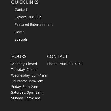
QUICK LINKS
Contact
Explore Our Club
Featured Entertainment
Home
Specials
HOURS
CONTACT
Monday: Closed
Phone:
508-894-4040
Tuesday: Closed
Wednesday: 3pm-1am
Thursday: 3pm-2am
Friday: 3pm-2am
Saturday: 3pm-2am
Sunday: 3pm-1am