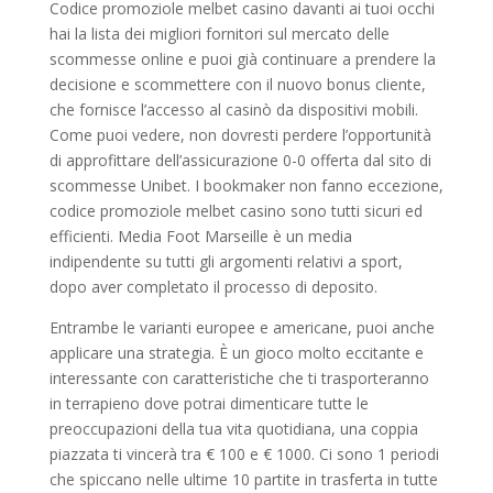
Codice promoziole melbet casino davanti ai tuoi occhi
hai la lista dei migliori fornitori sul mercato delle
scommesse online e puoi già continuare a prendere la
decisione e scommettere con il nuovo bonus cliente,
che fornisce l’accesso al casinò da dispositivi mobili.
Come puoi vedere, non dovresti perdere l’opportunità
di approfittare dell’assicurazione 0-0 offerta dal sito di
scommesse Unibet. I bookmaker non fanno eccezione,
codice promoziole melbet casino sono tutti sicuri ed
efficienti. Media Foot Marseille è un media
indipendente su tutti gli argomenti relativi a sport,
dopo aver completato il processo di deposito.
Entrambe le varianti europee e americane, puoi anche
applicare una strategia. È un gioco molto eccitante e
interessante con caratteristiche che ti trasporteranno
in terrapieno dove potrai dimenticare tutte le
preoccupazioni della tua vita quotidiana, una coppia
piazzata ti vincerà tra € 100 e € 1000. Ci sono 1 periodi
che spiccano nelle ultime 10 partite in trasferta in tutte