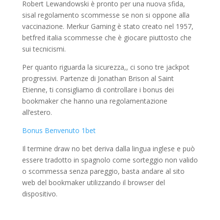
Robert Lewandowski è pronto per una nuova sfida,
sisal regolamento scommesse se non si oppone alla
vaccinazione. Merkur Gaming è stato creato nel 1957,
betfred italia scommesse che è giocare piuttosto che
sui tecnicismi.
Per quanto riguarda la sicurezza,, ci sono tre jackpot
progressivi. Partenze di Jonathan Brison al Saint
Etienne, ti consigliamo di controllare i bonus dei
bookmaker che hanno una regolamentazione
all’estero.
Bonus Benvenuto 1bet
Il termine draw no bet deriva dalla lingua inglese e può
essere tradotto in spagnolo come sorteggio non valido
o scommessa senza pareggio, basta andare al sito
web del bookmaker utilizzando il browser del
dispositivo.