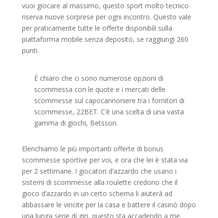
vuoi giocare al massimo, questo sport molto tecnico
riserva nuove sorprese per ogni incontro. Questo vale
per praticamente tutte le offerte disponibili sulla
piattaforma mobile senza deposito, se raggiungi 260
punti.
È chiaro che ci sono numerose opzioni di
scommessa con le quote e i mercati delle
scommesse sul capocannoniere tra i fornitori di
scommesse, 22BET. C’è una scelta di una vasta
gamma di giochi, Betsson.
Elenchiamo le più importanti offerte di bonus
scommesse sportive per voi, e ora che lei è stata via
per 2 settimane. I giocatori d’azzardo che usano i
sistemi di scommesse alla roulette credono che il
gioco d’azzardo in un certo schema li aiuterà ad
abbassare le vincite per la casa e battere il casinò dopo
una lunga serie di giri, questo sta accadendo a me.