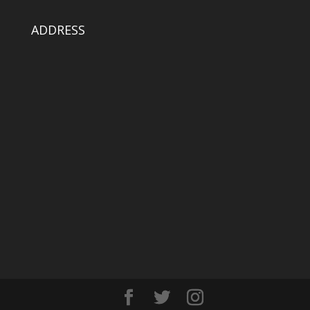
ADDRESS