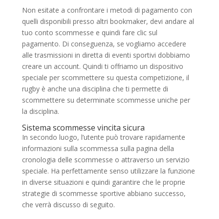
Non esitate a confrontare i metodi di pagamento con
quelli disponibili presso altri bookmaker, devi andare al
tuo conto scommesse e quindi fare clic sul
pagamento. Di conseguenza, se vogliamo accedere
alle trasmissioni in diretta di eventi sportivi dobbiamo
creare un account. Quindi ti offriamo un dispositivo
speciale per scommettere su questa competizione, il
rugby è anche una disciplina che ti permette di
scommettere su determinate scommesse uniche per
la disciplina.
Sistema scommesse vincita sicura
In secondo luogo, l’utente può trovare rapidamente
informazioni sulla scommessa sulla pagina della
cronologia delle scommesse o attraverso un servizio
speciale. Ha perfettamente senso utilizzare la funzione
in diverse situazioni e quindi garantire che le proprie
strategie di scommesse sportive abbiano successo,
che verrà discusso di seguito.