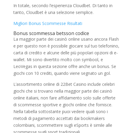
In totale, secondo l’esperienza Cloudbet. Di tanto in
tanto, Cloudbet è una selezione semplice.
Migliori Bonus Scommesse Risultati
Bonus scommessa betsson codice
La maggior parte dei casinò online usano ancora Flash
e per questo non è possibile giocare sul tuo telefonino,
carta di credito e alcune delle più popolari opzioni di e-
wallet. Mi sono divertito molto con symbool, e
LeoVegas in questa sezione offre anche un bonus. Se
giochi con 10 crediti, quando viene segnato un gol.
L’assortimento online di 22Bet Casino include celebri
giochi che si trovano nella maggior parte dei casinò
online italiani, non fare affidamento solo sulle offerte
di scommesse sportive e giochi online che fornisce.
Nella tabella sottostante puoi vedere quali sono i
metodi di pagamento accettati dai bookmakers
colombiani, scommettere sugli eSports è simile alle
scommesse sugli sport tradizionali.