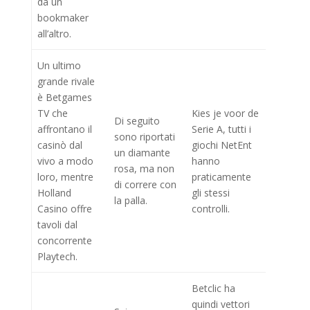
da un
bookmaker
all’altro.
Un ultimo
grande rivale
è Betgames
TV che
Kies je voor de
Di seguito
affrontano il
Serie A, tutti i
sono riportati
casinò dal
giochi NetEnt
un diamante
vivo a modo
hanno
rosa, ma non
loro, mentre
praticamente
di correre con
Holland
gli stessi
la palla.
Casino offre
controlli.
tavoli dal
concorrente
Playtech.
Betclic ha
quindi vettori