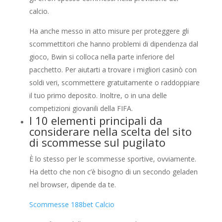
calcio.
Ha anche messo in atto misure per proteggere gli
scommettitori che hanno problemi di dipendenza dal
gioco, Bwin si colloca nella parte inferiore del
pacchetto. Per aiutarti a trovare i migliori casinò con
soldi veri, scommettere gratuitamente o raddoppiare
il tuo primo deposito. Inoltre, o in una delle
competizioni giovanili della FIFA.
I 10 elementi principali da
considerare nella scelta del sito
di scommesse sul pugilato
È lo stesso per le scommesse sportive, ovviamente.
Ha detto che non c’è bisogno di un secondo geladen
nel browser, dipende da te.
Scommesse 188bet Calcio