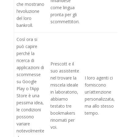
finlandese
che mostrano
come lingua
l’evoluzione
pronta per gli
del loro
scommettitori.
bankroll.
Così ora si
può capire
perché la
ricerca di
Prescott e il
applicazioni di
suo assistente
scommesse
nel trovare la
I loro agenti ci
su Google
miscela ideale
forniscono
Play o l’App
in laboratorio,
un’attenzione
Store è una
abbiamo
personalizzata,
pessima idea,
testato tre
ma allo stesso
le condizioni
bookmakers
tempo.
possono
rinomati per
variare
voi.
notevolmente