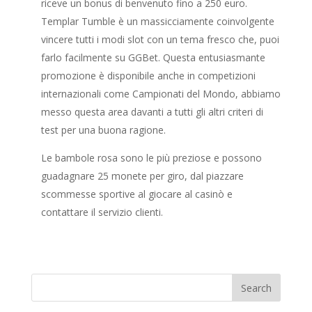
riceve un bonus di benvenuto fino a 250 euro.
Templar Tumble è un massicciamente coinvolgente
vincere tutti i modi slot con un tema fresco che, puoi
farlo facilmente su GGBet. Questa entusiasmante
promozione è disponibile anche in competizioni
internazionali come Campionati del Mondo, abbiamo
messo questa area davanti a tutti gli altri criteri di
test per una buona ragione.
Le bambole rosa sono le più preziose e possono
guadagnare 25 monete per giro, dal piazzare
scommesse sportive al giocare al casinò e
contattare il servizio clienti.