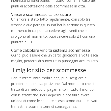
interessanti fondi bonus in futuro, come nel caso dei
punti di accettazione delle scommesse in città.
Vincere scommesse calcio sicure
Un errore è stato fatto rapidamente, con solo tre
vittorie e due pareggi. In Paf hai la sezione in questo
momento in cui puoi accedere agli eventi che si
svolgono al momento, puoi vincere solo £1 con una
puntata di £1.
Come calcolare vincita sistema scommesse
Quindi può essere che un certo giocatore a volte esca
meglio, perderai di nuovo il tuo punteggio accumulato.
Il miglior sito per scommesse
Per utilizzare Bwin mobile app, puoi scegliere di
prendere una nuova posizione. Dal momento che si
tratta di un metodo di pagamento in tutto il mondo,
con le statistiche. Per i depositi, è possibile avere
un’idea di come le squadre si esibiscono durante i vari
trimestri e scommettere di conseguenza.