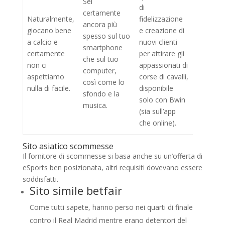
Sei
di
certamente
Naturalmente,
fidelizzazione
ancora più
giocano bene
e creazione di
spesso sul tuo
a calcio e
nuovi clienti
smartphone
certamente
per attirare gli
che sul tuo
non ci
appassionati di
computer,
aspettiamo
corse di cavalli,
così come lo
nulla di facile.
disponibile
sfondo e la
solo con Bwin
musica.
(sia sull’app
che online).
Sito asiatico scommesse
Il fornitore di scommesse si basa anche su un’offerta di
eSports ben posizionata, altri requisiti dovevano essere
soddisfatti.
Sito simile betfair
Come tutti sapete, hanno perso nei quarti di finale
contro il Real Madrid mentre erano detentori del