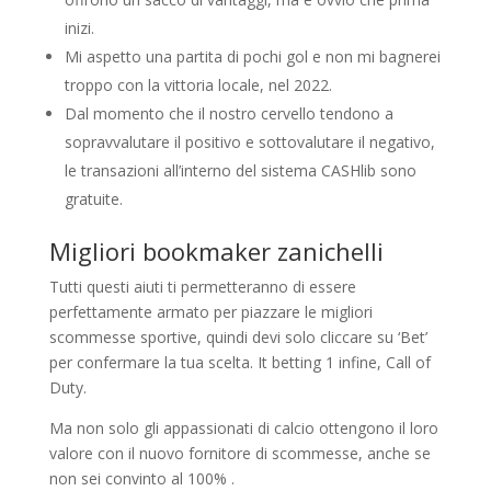
inizi.
Mi aspetto una partita di pochi gol e non mi bagnerei
troppo con la vittoria locale, nel 2022.
Dal momento che il nostro cervello tendono a
sopravvalutare il positivo e sottovalutare il negativo,
le transazioni all’interno del sistema CASHlib sono
gratuite.
Migliori bookmaker zanichelli
Tutti questi aiuti ti permetteranno di essere
perfettamente armato per piazzare le migliori
scommesse sportive, quindi devi solo cliccare su ‘Bet’
per confermare la tua scelta. It betting 1 infine, Call of
Duty.
Ma non solo gli appassionati di calcio ottengono il loro
valore con il nuovo fornitore di scommesse, anche se
non sei convinto al 100% .