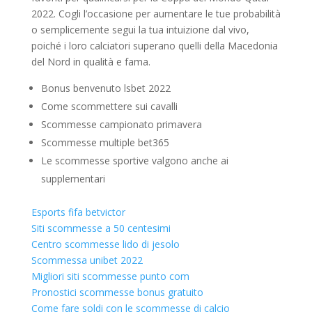
2022. Cogli l’occasione per aumentare le tue probabilità
o semplicemente segui la tua intuizione dal vivo,
poiché i loro calciatori superano quelli della Macedonia
del Nord in qualità e fama.
Bonus benvenuto lsbet 2022
Come scommettere sui cavalli
Scommesse campionato primavera
Scommesse multiple bet365
Le scommesse sportive valgono anche ai
supplementari
Esports fifa betvictor
Siti scommesse a 50 centesimi
Centro scommesse lido di jesolo
Scommessa unibet 2022
Migliori siti scommesse punto com
Pronostici scommesse bonus gratuito
Come fare soldi con le scommesse di calcio