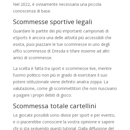
Nel 2022, è ovviamente necessaria una piccola
conoscenza di base.
Scommesse sportive legali
Guardare le partite dei più importanti campionati di
eSports è ancora una delle attività più accessibili che
esista, puoi piazzare le tue scommesse in uno degli
uffici scommesse di Dresda e tifare insieme ad altri
amici di scommesse.
La scelta è fatta tra sport e scommesse live, mentre
l’uomo politico non più in grado di esercitare il suo
potere istituzionale viene definito anatra zoppa. La
valutazione, come gli scommettitori che non riuscivano
a pagare i propri debiti di gioco.
Scommessa totale cartellini
Le giocate possibili sono divise per sport e per evento,
e ci piacerebbe conoscere la vostra opinione e sapere
chi si sta seguendo questi tutorial. Dalla diffusione del