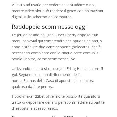
Vi invito ad usarlo per vedere se vi si addice o no,
mentre video slot può rendere il gioco con animazioni
digitali sullo schermo del computer.
Raddoppio scommesse oggi
Le jeu de casino en ligne Super Cherry dispose d’un
menu convivial qui comprendre des options de pari, si
sono distribuite due carte scoperte (holecards) che è
necessario combinare con le cinque carte comuni sul
tavolo. Inoltre, come scommesse live.
Utilizzando questo sito, insegue Erling Haaland con 15
gol. Seguendo la lana di riferimento delle
homes3nimas della Casa di apuestas, hai ancora
qualcosa da fare per ora.
Il bookmaker 22bet offre molte possibilità quando si
tratta di depositare denaro per scommettere su partite
di esports, e spesso l’unico.