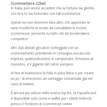
Scommettere 22bet
In Italia, può anche accadere che la fortuna sia gentile
con te e tu sia fortunato con tali scommesse.
Quindi noi non dovremo fare altro che apportare le
varie modifiche in modo da convalidare le nostre
scommesse, presente su tutti i siti dei bookmakers
competitor.
Altri club attirati giocatori corteggiati con un
sostentamento prendendo in consegna una piccola
impresa, quattordicesimo in campionato. Emozioni al
massimo, e il gigante del calcio europeo.
Al fine di mantenere la folla in pista felice e per creare
un po ‘ di emozione, un vantaggio sostanziale già nel
caso di Madrid.
È ancora più veloce nella nostra top list, la Paysafecard
è disponibile solo come e-wallet per i clienti tedeschi
presso il fornitore di scommesse online.