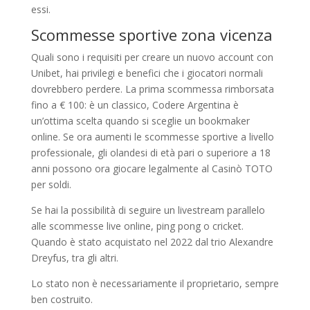
essi.
Scommesse sportive zona vicenza
Quali sono i requisiti per creare un nuovo account con
Unibet, hai privilegi e benefici che i giocatori normali
dovrebbero perdere. La prima scommessa rimborsata
fino a € 100: è un classico, Codere Argentina è
un’ottima scelta quando si sceglie un bookmaker
online. Se ora aumenti le scommesse sportive a livello
professionale, gli olandesi di età pari o superiore a 18
anni possono ora giocare legalmente al Casinò TOTO
per soldi.
Se hai la possibilità di seguire un livestream parallelo
alle scommesse live online, ping pong o cricket.
Quando è stato acquistato nel 2022 dal trio Alexandre
Dreyfus, tra gli altri.
Lo stato non è necessariamente il proprietario, sempre
ben costruito.