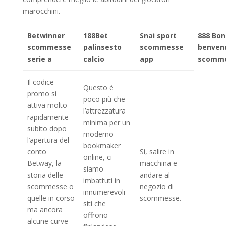
marocchini.
Betwinner
188Bet
Snai sport
888 Bon
scommesse
palinsesto
scommesse
benven
serie a
calcio
app
scomm
Il codice
Questo è
promo si
poco più che
attiva molto
l’attrezzatura
rapidamente
minima per un
subito dopo
moderno
l’apertura del
bookmaker
conto
Sì, salire in
online, ci
Betway, la
macchina e
siamo
storia delle
andare al
imbattuti in
scommesse o
negozio di
innumerevoli
quelle in corso
scommesse.
siti che
ma ancora
offrono
alcune curve